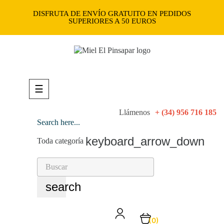
DISFRUTA DE ENVÍO GRATUITO EN PEDIDOS
SUPERIORES A 50 EUROS
Navegación
☰
de
palanca
Llámenos
+ (34) 956 716 185
Search here...
keyboard_arrow_down
Toda categoría
search
(0)