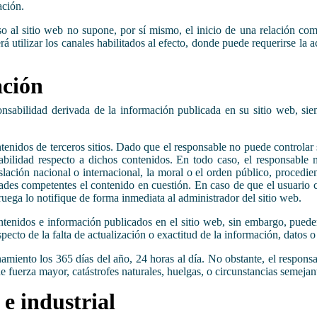
ación.
o al sitio web no supone, por sí mismo, el inicio de una relación come
rá utilizar los canales habilitados al efecto, donde puede requerirse l
 actualización
onsabilidad derivada de la información publicada en su sitio web, s
ntenidos de terceros sitios. Dado que el responsable no puede controlar
abilidad respecto a dichos contenidos. En todo caso, el responsable m
slación nacional o internacional, la moral o el orden público, procedien
ades competentes el contenido en cuestión. En caso de que el usuario c
 ruega lo notifique de forma inmediata al administrador del sitio web.
ontenidos e información publicados en el sitio web, sin embargo, pueden
cto de la falta de actualización o exactitud de la información, datos o
amiento los 365 días del año, 24 horas al día. No obstante, el responsa
 fuerza mayor, catástrofes naturales, huelgas, o circunstancias semeja
 e industrial