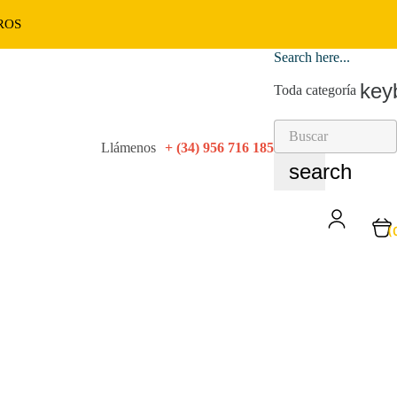
ROS
Search here...
key
Toda categoría
Llámenos
+ (34) 956 716 185
search
(