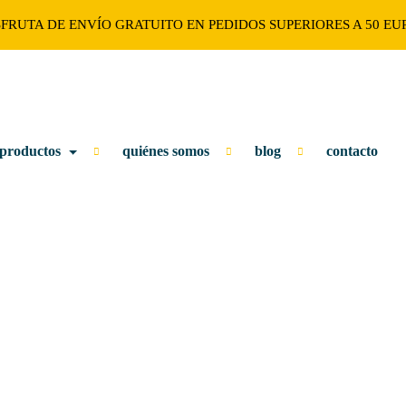
SFRUTA DE ENVÍO GRATUITO EN PEDIDOS SUPERIORES A 50 EU
 productos
quiénes somos
blog
contacto